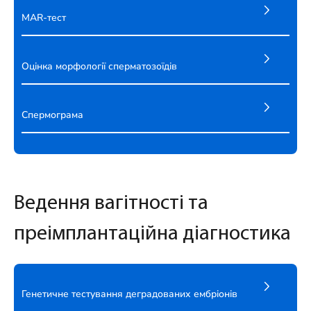
MAR-тест
Оцінка морфології сперматозоїдів
Спермограма
Ведення вагітності та
преімплантаційна діагностика
Генетичне тестування деградованих ембріонів