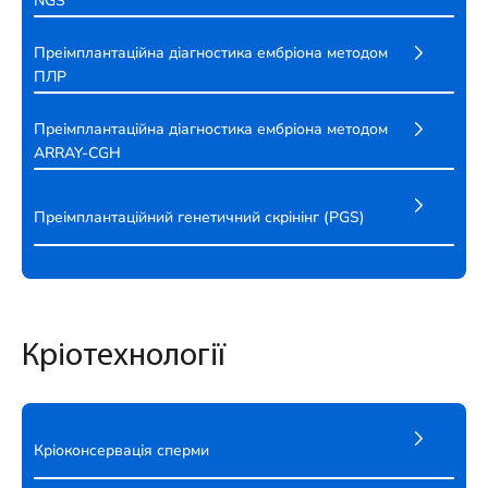
NGS
Преімплантаційна діагностика ембріона методом
ПЛР
Преімплантаційна діагностика ембріона методом
ARRAY-CGH
Преімплантаційний генетичний скрінінг (PGS)
Кріотехнології
Кріоконсервація сперми