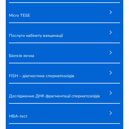
Micro TESE
Послуги кабінету вакцинації
Біопсія яєчка
FISH – діагностика сперматозоїдів
Дослідження ДНК фрагментації сперматозоїдів
HBA-тест