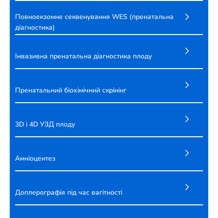
Повноекзомне секвенування WES (пренатальна
діагностика)
Інвазивна пренатальна діагностика плоду
Пренатальний біохімічний скрінінг
3D і 4D УЗД плоду
Амніоцентез
Доплерографія під час вагітності