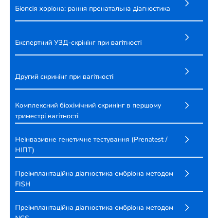
Біопсія хоріона: рання пренатальна діагностика
Експертний УЗД-скрінінг при вагітності
Другий скринінг при вагітності
Комплексний біохімічний скринінг в першому
триместрі вагітності
Неінвазивне генетичне тестування (Prеnatest /
НІПТ)
Преімплантаційна діагностика ембріона методом
FISH
Преімплантаційна діагностика ембріона методом