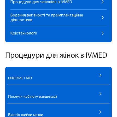
Процедури для чоловіків в IVMED
Д
Ведення вагітності та преімплантаційна
діагностика
Кріотехнології
Процедури для жінок в IVMED
ENDOMETRIO
Послуги кабінету вакцинації
Біопсія шийки матки