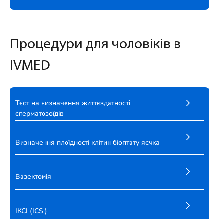
Процедури для чоловіків в
IVMED
Тест на визначення життєздатності
сперматозоїдів
Визначення плоїдності клітин біоптату яєчка
Вазектомія
ІКСІ (ICSI)