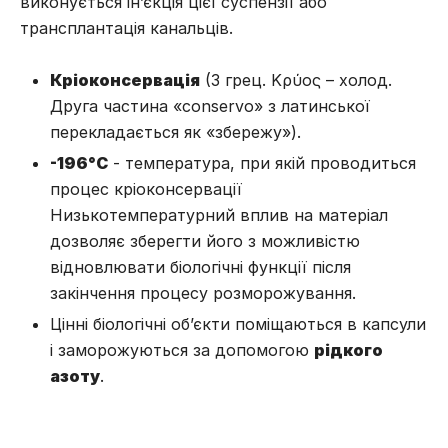
виконується ін’єкція цієї суспензії або
трансплантація канальців.
Кріоконсервація
(З грец. Κρύος – холод.
Друга частина «conservo» з латинської
перекладається як «збережу»).
-196°C
- температура, при якій проводиться
процес кріоконсервації
Низькотемпературний вплив на матеріал
дозволяє зберегти його з можливістю
відновлювати біологічні функції після
закінчення процесу розморожування.
Цінні біологічні об’єкти поміщаються в капсули
і заморожуються за допомогою
рідкого
азоту
.