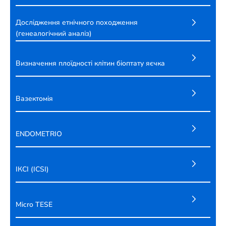
Дослідження етнічного походження
(генеалогічний аналіз)
Визначення плоїдності клітин біоптату яєчка
Вазектомія
ENDOMETRIO
ІКСІ (ICSI)
Micro TESE