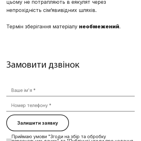
цьому не потрапляють в еякулят через
непрохідність сім’явивідних шляхів.
Термін зберігання матеріалу
необмежений
.
Замовити дзвінок
Залишити заявку
Приймаю умови "Згоди на збір та обробку
персональних даних" та "Публічної угоди про надання