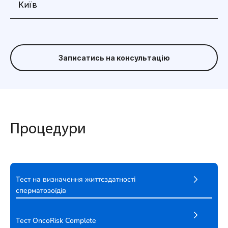
Записатись на консультацію
Процедури
Тест на визначення життєздатності
сперматозоїдів
Тест OncoRisk Complete