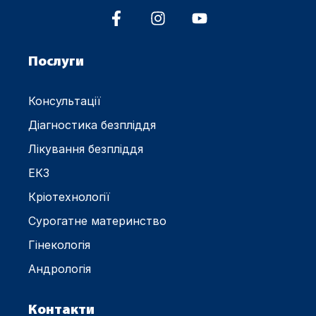
визнання
роботи
клінік,
Послуги
Консультації
Діагностика безпліддя
Лікування безпліддя
ЕКЗ
Кріотехнології
Сурогатне материнство
Гінекологія
Андрологія
Контакти