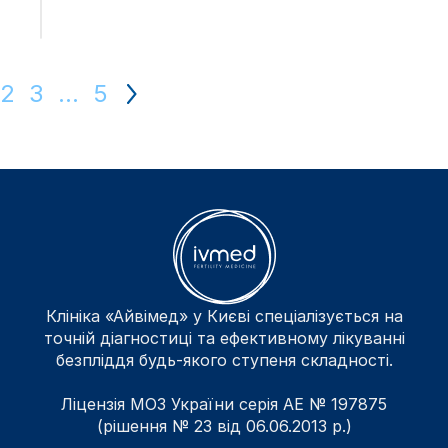
Fertility
Care
Awards
2
3
…
5
2023
Премію
Fertility
Care
Awards
2023
вручає
Клініка «Айвімед» у Києві спеціалізується на
«Європейське
точній діагностиці та ефективному лікуванні
товариство
безпліддя будь-якого ступеня складності.
фертильності»
Ліцензія МОЗ України серія АЕ № 197875
на
(рішення № 23 від 06.06.2013 р.)
знак