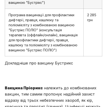
вакциною "Бустрікс")
Програма вакцинації для профілактики
2 285
дифтерії, правця, кашлюку та
грн
поліомієліту з комбінованою вакциною
"Бустрікс ПОЛІО" (консультація
терапевта (оффлайн/онлайн), вакцинація
для профілактики дифтерії, правця,
кашлюку та поліомієліту з комбінованою
вакциною "Бустрікс ПОЛІО")
Докладніше про вакцину Бустрикс
Вакцина Пріорикс
належить до комбінованих
вакцин, тим самим пропонує надійний захист
відразу від трьох небезпечних хвороб, як кір,
краснуха та паротит (свинка). Ці інфекції можуть