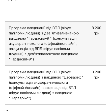
Програма вакцинації від ВПЛ (вірус
8 200
папіломи людини) з дев'ятивалнентною
грн
вакциною "Гардасил-9 " (консультація
акушера-гінеколога (оффлайн/онлайн),
вакцинація від ВПЛ (вірус папіломи
людини) з дев'ятивалентною вакциною
"Гардасил-9")
Програма вакцинації від ВПЛ (вірус
3 200
папіломи людини) з вакциною "Церварікс"
грн
(консультація акушера-гінеколога
(оффлайн/онлайн), вакцинація від ВПЛ
(вірус папіломи людини) з вакциною
"Церварікс")