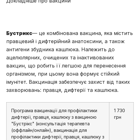
Докладніше про вакцини
Бустрикс
— це комбінована вакцина, яка містить
правцевий і дифтерійний анатоксини, а також
антигени збудника кашлюка. Належить до
ацелюлярних, очищених та інактивованих
вакцин, що робить її легшою для перенесення
організмом, при цьому вона формує стійкий
імунітет. Вакцинація забезпечує захист від таких
захворювань: правця, дифтерії та кашлюка.
Програма вакцинації для профілактики
1 730
дифтерії, правця, кашлюку з вакциною
грн
"Бустрікс" (консультація терапевта
(оффлайн/онлайн), вакцинація для
профілактики дифтерії, правця, кашлюку з