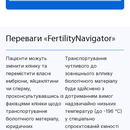
Переваги «FertilityNavigator»
Пацієнти можуть
Транспортування
змінити клініку та
чутливого до
перемістити власні
зовнішнього впливу
ембріони, яйцеклітини
біологічного матеріалу
чи сперму,
буде здійснено з
проконсультувавшись із
дотриманням вимог
фахівцями клініки щодо
надзвичайно низьких
транспортування
температур (до -196 ℃)
біологічного матеріалу,
у спеціально
юридичних
спроєктованій ємності