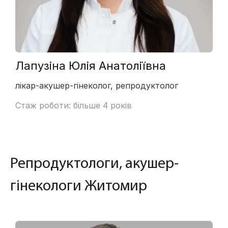
Лапузіна Юлія Анатоліївна
лікар-акушер-гінеколог, репродуктолог
Стаж роботи: більше 4 років
Репродуктологи, акушер-
гінекологи Житомир