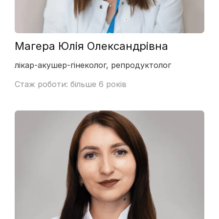
Мaгера Юлія Олександрівна
лікар-акушер-гінеколог, репродуктолог
Стаж роботи: більше 6 років