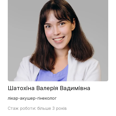
Шатохіна Валерія Вадимівна
лікар-акушер-гінеколог
Стаж роботи: більше 3 років