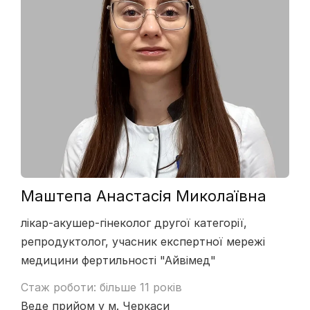
Маштепа Анастасія Миколаївна
лікар-акушер-гінеколог другої категорії,
репродуктолог, учасник експертної мережі
медицини фертильності "Айвімед"
Стаж роботи: більше 11 років
Веде прийом у м. Черкаси