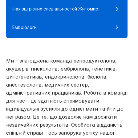
Фахівці різних спеціальностей Житомир
Ембріологи
Ми – злагоджена команда репродуктологів,
акушерів-гінекологів, ембріологів, генетиків,
цитогенетиків, ендокринологів, біологів,
анестезіологів, медичних сестер,
адміністративних працівників. Робота в команді
для нас – це здатність спрямовувати
індивідуальні зусилля до однієї мети та йти до
неї разом. Це те, що дозволяє нам досягати
незвичайних результатів. Особиста відданість
спільній справі – ось запорука успіху нашої