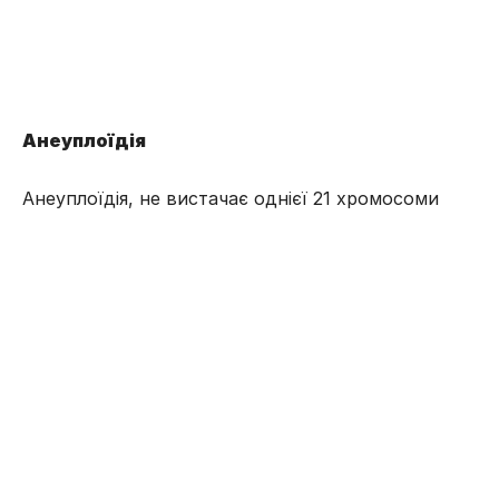
Анеуплоїдія
Анеуплоїдія, не вистачає однієї 21 хромосоми