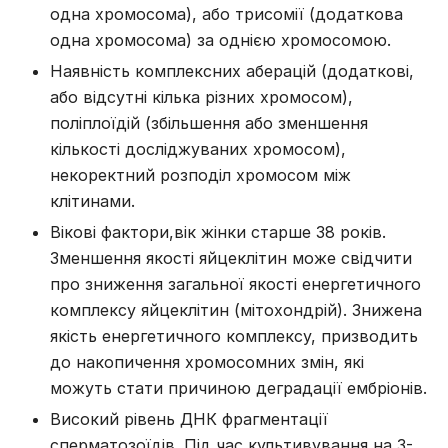
одна хромосома), або трисомії (додаткова
одна хромосома) за однією хромосомою.
Наявність комплексних аберацій (додаткові,
або відсутні кілька різних хромосом),
поліплоїдій (збільшення або зменшення
кількості досліджуваних хромосом),
некоректний розподіл хромосом між
клітинами.
Вікові фактори,вік жінки старше 38 років.
Зменшення якості яйцеклітин може свідчити
про зниження загальної якості енергетичного
комплексу яйцеклітин (мітохондрій). Знижена
якість енергетичного комплексу, призводить
до накопичення хромосомних змін, які
можуть стати причиною деградації ембріонів.
Високий рівень ДНК фрагментації
сперматозоїдів. Під час культивування на 3-