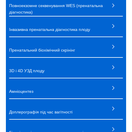
Повноекзомне секвенування WES (пренатальна
діагностика)
Інвазивна пренатальна діагностика плоду
Пренатальний біохімічний скрінінг
3D і 4D УЗД плоду
Амніоцентез
Доплерографія під час вагітності