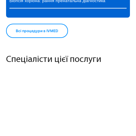
Біопсія хоріона: рання пренатальна діагностика
Всі процедури в IVMED
Спеціалісти цієї послуги