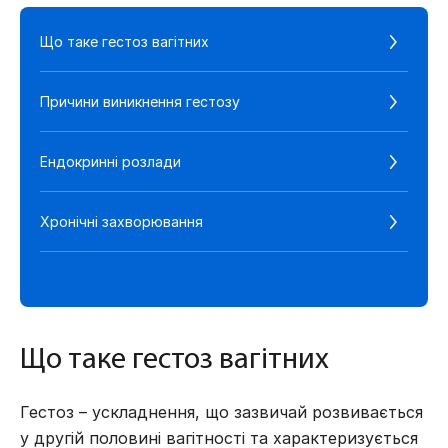
Що таке гестоз вагітних
О
Причини виникнення гестозу
Б
Ендокринні розлади
Н
Хронічні захворювання
І
Що таке гестоз вагітних
Гестоз – ускладнення, що зазвичай розвивається
у другій половині вагітності та характеризується