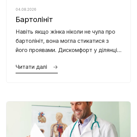
04.08.2026
Бартолініт
Навіть якщо жінка ніколи не чула про
бартолініт, вона могла стикатися з
його проявами. Дискомфорт у ділянці
зовнішніх статевих органів, біль під
Читати далі 🡢
час ходьби, набряк