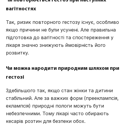
Чи повторюється гестоз при наступних
вагітностях
Так, ризик повторного гестозу існує, особливо
якщо причини не були усунені. Але правильна
підготовка до вагітності та спостереження у
лікаря значно знижують ймовірність його
розвитку.
Чи можна народити природним шляхом при
гестозі
Здебільшого так, якщо стан жінки та дитини
стабільний. Але за важких форм (прееклампсія,
еклампсія) природні пологи можуть бути
небезпечними. Тому лікарі часто обирають
кесарів розтин для безпеки обох.