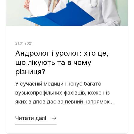
21.01.2021
Андролог і уролог: хто це,
що лікують та в чому
різниця?
У сучасній медицині існує багато
вузькопрофільних фахівців, кожен із
яких відповідає за певний напрямок
здоров’я. Проте, коли йдеться про
Читати далі 🡢
захворювання чоловічої статевої та
сечовидільної системи,