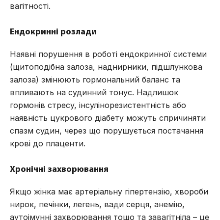
вагітності.
Ендокринні розлади
Наявні порушення в роботі ендокринної системи
(щитоподібна залоза, наднирники, підшлункова
залоза) змінюють гормональний баланс та
впливають на судинний тонус. Надлишок
гормонів стресу, інсулінорезистентність або
наявність цукрового діабету можуть спричиняти
спазм судин, через що порушується постачання
крові до плаценти.
Хронічні захворювання
Якщо жінка має артеріальну гіпертензію, хвороби
нирок, печінки, легень, вади серця, анемію,
аутоімунні захворювання тощо та завагітніла – це