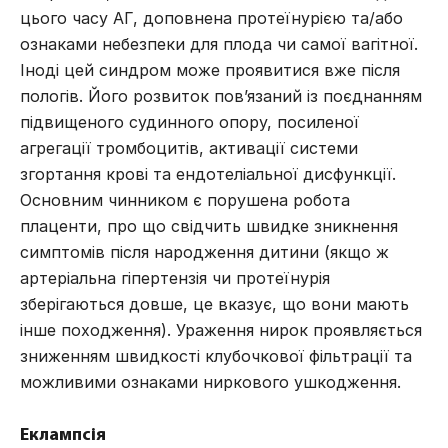
цього часу АГ, доповнена протеїнурією та/або
ознаками небезпеки для плода чи самої вагітної.
Іноді цей синдром може проявитися вже після
пологів. Його розвиток пов’язаний із поєднанням
підвищеного судинного опору, посиленої
агрегації тромбоцитів, активації системи
згортання крові та ендотеліальної дисфункції.
Основним чинником є порушена робота
плаценти, про що свідчить швидке зникнення
симптомів після народження дитини (якщо ж
артеріальна гіпертензія чи протеїнурія
зберігаються довше, це вказує, що вони мають
інше походження). Ураження нирок проявляється
зниженням швидкості клубочкової фільтрації та
можливими ознаками ниркового ушкодження.
Еклампсія