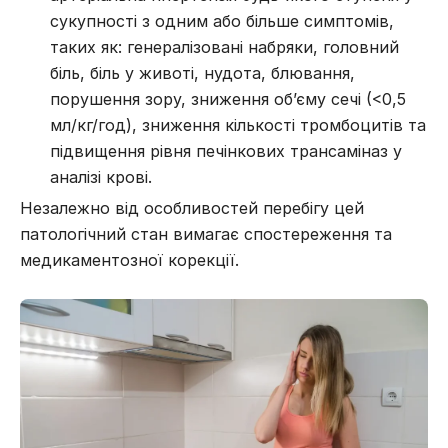
сукупності з одним або більше симптомів,
таких як: генералізовані набряки, головний
біль, біль у животі, нудота, блювання,
порушення зору, зниження об’єму сечі (<0,5
мл/кг/год), зниження кількості тромбоцитів та
підвищення рівня печінкових трансаміназ у
аналізі крові.
Незалежно від особливостей перебігу цей
патологічний стан вимагає спостереження та
медикаментозної корекції.