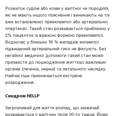
Розвиток судом або коми у вагітної чи породіллі,
які не мають іншого пояснення і виникають на тлі
вже встановленої прееклампсії або артеріальної
гіпертензії. Такий стан розвивається приблизно у
2% пацієнток із важкою формою прееклампсії.
Водночас у близько 16 % випадків еклампсії
підвищений артеріальний тиск не фіксують. Без
негайної медичної допомоги такий стан може
призвести до пошкодження життєво важливих
органів (печінка, нирки) та летального наслідку.
Найчастіше призначається екстрене
розродження.
Синдром HELLP
Загрозливий для життя розлад, що зазвичай
розвивається у вагітних після 20-го тижня. Йому