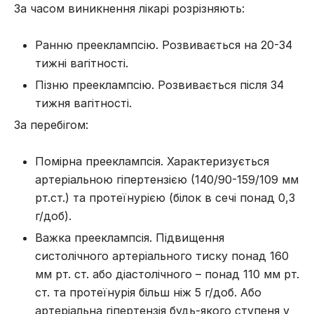
За часом виникнення лікарі розрізняють:
Ранню прееклампсію. Розвивається на 20-34
тижні вагітності.
Пізню прееклампсію. Розвивається після 34
тижня вагітності.
За перебігом:
Помірна прееклампсія. Характеризується
артеріальною гіпертензією (140/90-159/109 мм
рт.ст.) та протеїнурією (білок в сечі понад 0,3
г/доб).
Важка прееклампсія. Підвищення
систолічного артеріального тиску понад 160
мм рт. ст. або діастолічного – понад 110 мм рт.
ст. та протеїнурія більш ніж 5 г/доб. Або
артеріальна гіпертензія будь-якого ступеня у