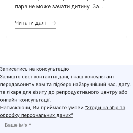
пара не може зачати дитину. За
даними ВООЗ, чоловічий фактор
Читати далі 🡢
присутній у кожному другому випадку
безпліддя
Записатись на консультацію
Залиште свої контактні дані, і наш консультант
передзвонить вам та підбере найзручніший час, дату,
та лікаря для візиту до репродуктивного центру або
онлайн-консультації.
Натискаючи, Ви приймаєте умови
“Згоди на збір та
обробку персональних даних”