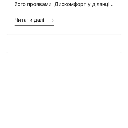
його проявами. Дискомфорт у ділянці
зовнішніх статевих органів, біль під
Читати далі 🡢
час ходьби, набряк