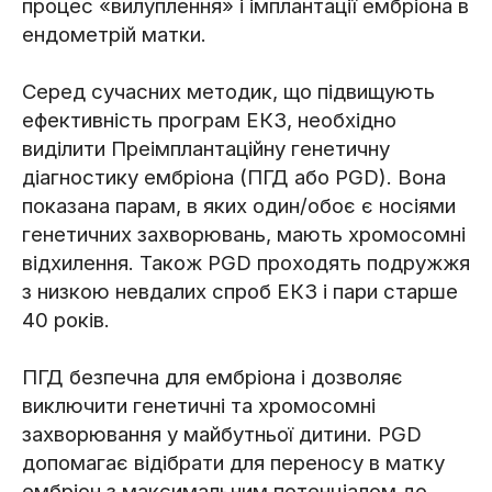
процес «вилуплення» і імплантації ембріона в
ендометрій матки.
Серед сучасних методик, що підвищують
ефективність програм ЕКЗ, необхідно
виділити Преімплантаційну генетичну
діагностику ембріона (ПГД або PGD). Вона
показана парам, в яких один/обоє є носіями
генетичних захворювань, мають хромосомні
відхилення. Також PGD проходять подружжя
з низкою невдалих спроб ЕКЗ і пари старше
40 років.
ПГД безпечна для ембріона і дозволяє
виключити генетичні та хромосомні
захворювання у майбутньої дитини. PGD ​​
допомагає відібрати для переносу в матку
ембріон з максимальним потенціалом до