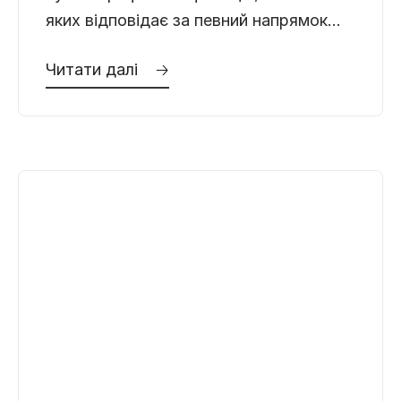
яких відповідає за певний напрямок
здоров’я. Проте, коли йдеться про
Читати далі 🡢
захворювання чоловічої статевої та
сечовидільної системи,