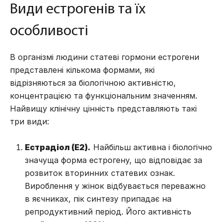
Види естрогенів та їх
особливості
В організмі людини статеві гормони естрогени
представлені кількома формами, які
відрізняються за біологічною активністю,
концентрацією та функціональним значенням.
Найвищу клінічну цінність представляють такі
три види:
Естрадіол (E2).
Найбільш активна і біологічно
значуща форма естрогену, що відповідає за
розвиток вторинних статевих ознак.
Вироблення у жінок відбувається переважно
в яєчниках, пік синтезу припадає на
репродуктивний період. Його активність