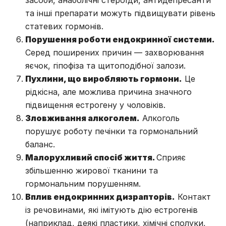
засоби, анаболічні стероїди, антидепресанти
та інші препарати можуть підвищувати рівень
статевих гормонів.
Порушення роботи ендокринної системи.
Серед поширених причин — захворювання
яєчок, гіпофіза та щитоподібної залози.
Пухлини, що виробляють гормони.
Це
рідкісна, але можлива причина значного
підвищення естрогену у чоловіків.
Зловживання алкоголем.
Алкоголь
порушує роботу печінки та гормональний
баланс.
Малорухливий спосіб життя.
Сприяє
збільшенню жирової тканини та
гормональним порушенням.
Вплив ендокринних дизрапторів.
Контакт
із речовинами, які імітують дію естрогенів
(наприклад, деякі пластики, хімічні сполуки,