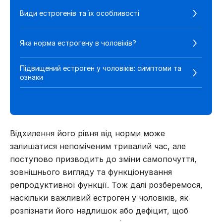
Д
Види естрогенів та їх особливості
е
Яка норма естрогену в чоловіків?
Я
Підвищений естроген у чоловіків: симптоми та
Ч
ознаки
Відхилення його рівня від норми може
залишатися непоміченим тривалий час, але
поступово призводить до зміни самопочуття,
зовнішнього вигляду та функціонування
репродуктивної функції. Тож далі розберемося,
наскільки важливий естроген у чоловіків, як
розпізнати його надлишок або дефіцит, щоб