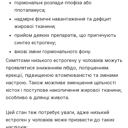
гормональні розлади гіпофіза або
гіпоталамуса;
надмірні фізичні навантаження та дефіцит
жирової тканини;
прийом деяких препаратів, що пригнічують
синтез естрогену;
вікові зміни гормонального фону.
Симптоми низького естрогену у чоловіків можуть
проявлятися зниженням лібідо, погіршенням
ерекції, підвищеною втомлюваністю та змінами
настрою. Також можливе зменшення щільності
кісток і поступове накопичення жирової тканини,
особливо в ділянці живота.
Цей стан теж потребує уваги, адже низький
естроген у чоловіків може призвести до таких
наслідків: