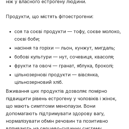
ніж у власного естрогену людини.
Продукти, що містять фітоестрогени:
соя та соєві продукти — тофу, соєве молоко,
соєві боби;
насіння та горіхи — льон, кунжут, мигдаль;
бобові культури — нут, сочевиця, квасоля;
фрукти та овочі — гранат, яблука, броколі;
цільнозернові продукти — вівсянка,
цільнозерновий хліб.
Вживання цих продуктів дозволяє помірно
підвищити рівень естрогену у чоловіків і жінок,
що мають симптоми менопаузи. Вони
допомагають підтримувати здорову вагу,
нормалізувати обмін речовин та позитивно
впливають на серцево-судинну систему.