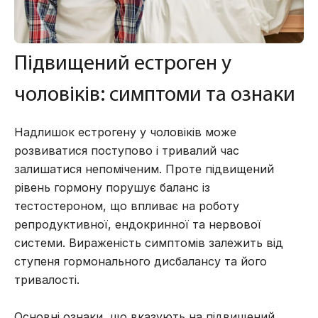
Підвищений естроген у
чоловіків: симптоми та ознаки
Надлишок естрогену у чоловіків може
розвиватися поступово і тривалий час
залишатися непоміченим. Проте підвищений
рівень гормону порушує баланс із
тестостероном, що впливає на роботу
репродуктивної, ендокринної та нервової
системи. Вираженість симптомів залежить від
ступеня гормонального дисбалансу та його
тривалості.
Основні ознаки, що вказують на підвищений