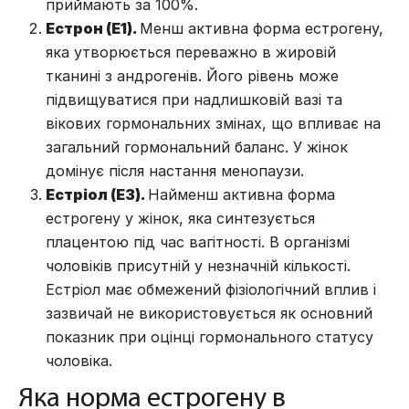
приймають за 100%.
Естрон (E1).
Менш активна форма естрогену,
яка утворюється переважно в жировій
тканині з андрогенів. Його рівень може
підвищуватися при надлишковій вазі та
вікових гормональних змінах, що впливає на
загальний гормональний баланс. У жінок
домінує після настання менопаузи.
Естріол (E3).
Найменш активна форма
естрогену у жінок, яка синтезується
плацентою під час вагітності. В організмі
чоловіків присутній у незначній кількості.
Естріол має обмежений фізіологічний вплив і
зазвичай не використовується як основний
показник при оцінці гормонального статусу
чоловіка.
Яка норма естрогену в