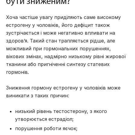
бути зниженим?
Хоча частіше увагу приділяють саме високому
естрогену у чоловіків, його дефіцит також
зустрічається і може негативно впливати на
здоров’я. Такий стан трапляється рідше, але
можливий при гормональних порушеннях,
вікових змінах, надмірно низькому рівні жирової
тканини або пригніченні синтезу статевих
гормонів.
Зниження гормону естрогену у чоловіків може
виникати з таких причин:
низький рівень тестостерону, з якого
утворюється естрадіол;
порушення роботи яєчок;