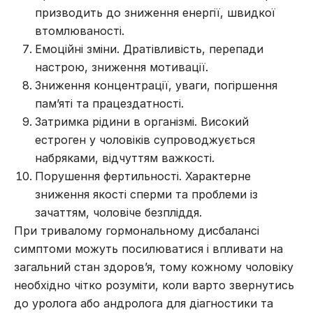
призводить до зниження енергії, швидкої
втомлюваності.
Емоційні зміни. Дратівливість, перепади
настрою, зниження мотивації.
Зниження концентрації, уваги, погіршення
пам’яті та працездатності.
Затримка рідини в організмі. Високий
естроген у чоловіків супроводжується
набряками, відчуттям важкості.
Порушення фертильності. Характерне
зниження якості сперми та проблеми із
зачаттям,
чоловіче безпліддя
.
При тривалому гормональному дисбалансі
симптоми можуть посилюватися і впливати на
загальний стан здоров’я, тому кожному чоловіку
необхідно чітко розуміти,
коли варто звернутись
до уролога
або андролога для діагностики та