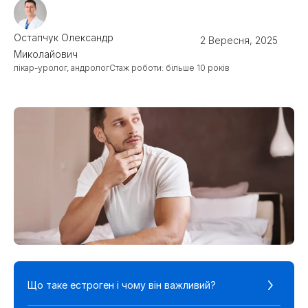
Остапчук Олександр
2 Вересня, 2025
Миколайович
Стаж роботи: більше 10 років
лікар-уролог, андролог
Що таке естроген і чому він важливий?
Ч