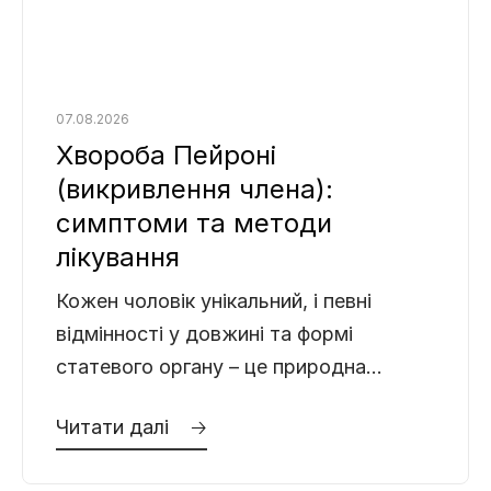
07.08.2026
Хвороба Пейроні
(викривлення члена):
симптоми та методи
лікування
Кожен чоловік унікальний, і певні
відмінності у довжині та формі
статевого органу – це природна
норма. Буває, що пеніс трохи вигнутий,
Читати далі 🡢
і це зовсім не