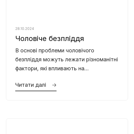
28.10.2024
Чоловіче безпліддя
В основі проблеми чоловічого
безпліддя можуть лежати різноманітні
фактори, які впливають на
репродуктивне здоров’я чоловіка.
Читати далі 🡢
Важливо розуміти причини та
симптоми безпліддя, щоб своєчасно
вжити заходів