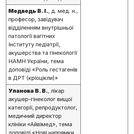
Медведь В. І.
, д. мед. н.,
професор, завідувач
відділенням внутрішньої
патології вагітних
Інституту педіатрії,
акушерства та гінекології
НАМН України, тема
доповіді «Роль гестагенів
в ДРТ (кріоцікли)»
Уланова В. В.
, лікар
акушер-гінеколог вищої
категорії, репродуктолог,
медичний директор
клініки «Айвімед», тема
доповіді «Нові напрямки