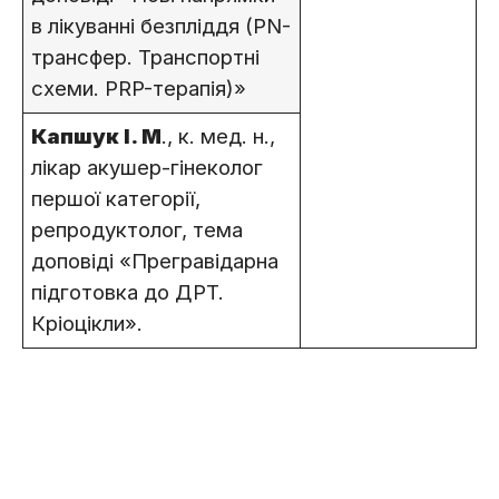
в лікуванні безпліддя (PN-
трансфер. Транспортні
схеми. PRP-терапія)»
Капшук І. М
., к. мед. н.,
лікар акушер-гінеколог
першої категорії,
репродуктолог, тема
доповіді «Прегравідарна
підготовка до ДРТ.
Кріоцікли».