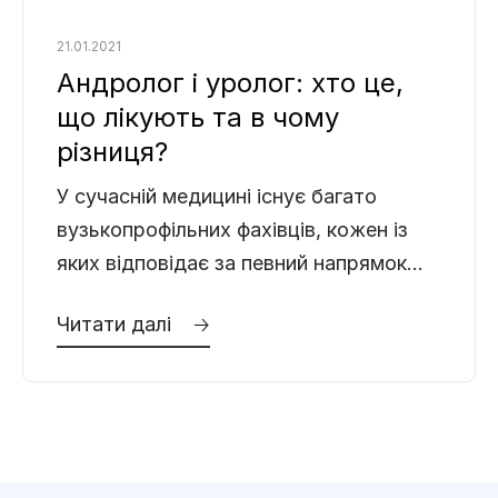
21.01.2021
Андролог і уролог: хто це,
що лікують та в чому
різниця?
У сучасній медицині існує багато
вузькопрофільних фахівців, кожен із
яких відповідає за певний напрямок
здоров’я. Проте, коли йдеться про
Читати далі 🡢
захворювання чоловічої статевої та
сечовидільної системи,