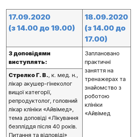
17.09.2020
18.09.2020
(з 14.00 до 19.00)
(з 14.00 до
17.00)
З доповідями
Заплановано
виступлять:
практичні
заняття на
Стрелко Г. В.
, к. мед. н.,
тренажерах та
лікар акушер-гінеколог
знайомство з
вищої категорії,
роботою
репродуктолог, головний
клініки
лікар клініки «Айвімед»,
«Айвімед
тема доповіді «Лікування
безпліддя після 40 років.
Питання та відповіді»