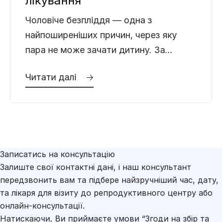
лікування
Чоловіче безпліддя — одна з
найпоширеніших причин, через яку
пара не може зачати дитину. За
даними ВООЗ, чоловічий фактор
Читати далі 🡢
присутній у кожному другому випадку
безпліддя
Записатись на консультацію
Залиште свої контактні дані, і наш консультант
передзвонить вам та підбере найзручніший час, дату,
та лікаря для візиту до репродуктивного центру або
онлайн-консультації.
Натискаючи, Ви приймаєте умови
“Згоди на збір та