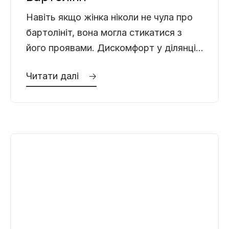
Навіть якщо жінка ніколи не чула про
бартолініт, вона могла стикатися з
його проявами. Дискомфорт у ділянці
зовнішніх статевих органів, біль під
Читати далі 🡢
час ходьби, набряк