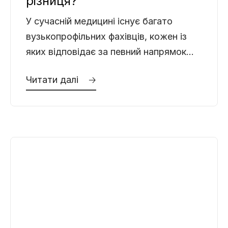
різниця?
У сучасній медицині існує багато
вузькопрофільних фахівців, кожен із
яких відповідає за певний напрямок
здоров’я. Проте, коли йдеться про
Читати далі 🡢
захворювання чоловічої статевої та
сечовидільної системи,