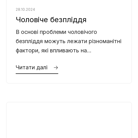
28.10.2024
Чоловіче безпліддя
В основі проблеми чоловічого
безпліддя можуть лежати різноманітні
фактори, які впливають на
репродуктивне здоров’я чоловіка.
Читати далі 🡢
Важливо розуміти причини та
симптоми безпліддя, щоб своєчасно
вжити заходів