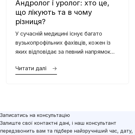
Андролог і уролог: хто це,
що лікують та в чому
різниця?
У сучасній медицині існує багато
вузькопрофільних фахівців, кожен із
яких відповідає за певний напрямок
здоров’я. Проте, коли йдеться про
Читати далі 🡢
захворювання чоловічої статевої та
сечовидільної системи,
Записатись на консультацію
Залиште свої контактні дані, і наш консультант
передзвонить вам та підбере найзручніший час, дату,