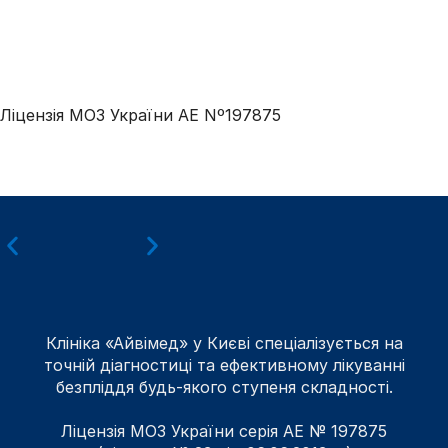
Ліцензія МОЗ України АЕ Nº197875
Клініка «Айвімед» у Києві спеціалізується на
точній діагностиці та ефективному лікуванні
безпліддя будь-якого ступеня складності.
Ліцензія МОЗ України серія АЕ № 197875