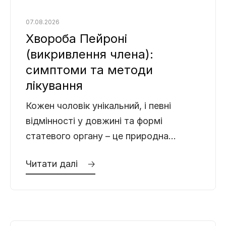
07.08.2026
Хвороба Пейроні
(викривлення члена):
симптоми та методи
лікування
Кожен чоловік унікальний, і певні
відмінності у довжині та формі
статевого органу – це природна
норма. Буває, що пеніс трохи вигнутий,
Читати далі 🡢
і це зовсім не