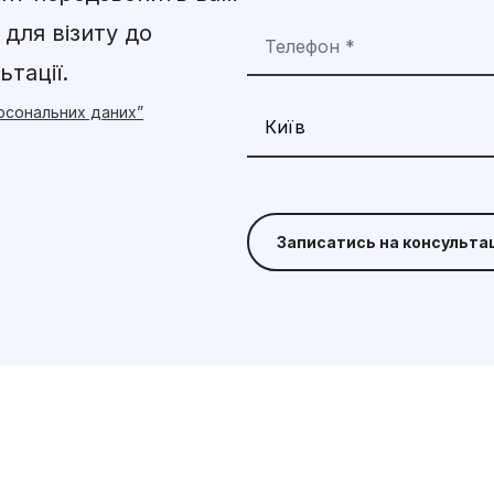
 для візиту до
тації.
ерсональних даних”
Записатись на консульта