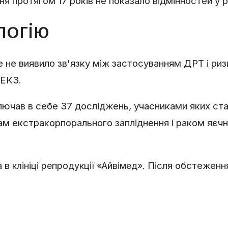
я протягом 17 років не показало відмінностей у р
логію
ке не виявило зв'язку між застосуванням ДРТ і ри
 ЕКЗ.
ключав в себе 37 досліджень, учасниками яких стал
ам екстракорпорального запліднення і раком яєчни
а в
. Після обстеженн
клініці репродукції «Айвімед»