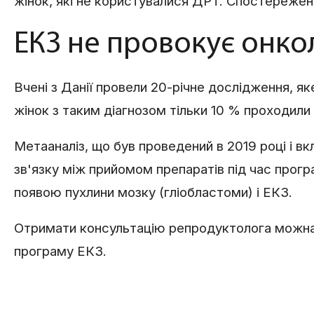
жінок, які не користувалися ДРТ. Спостереженн
ЕКЗ не провокує онко
Вчені з Данії провели 20-річне дослідження, я
жінок з таким діагнозом тільки 10 % проходили
Метааналіз, що був проведений в 2019 році і в
зв'язку між прийомом препаратів під час прогр
появою пухлини мозку (гліобластоми) і ЕКЗ.
Отримати консультацію репродуктолога можн
програму ЕКЗ.