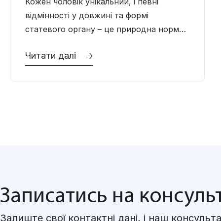
Кожен чоловік унікальний, і певні
відмінності у довжині та формі
статевого органу – це природна норма.
Буває, що пеніс трохи вигнутий, і це
Читати далі 🡢
зовсім не
Записатись на консуль
Залиште свої контактні дані, і наш консуль