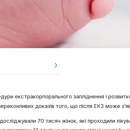
ури екстракорпорального запліднення і розвитк
переконливих доказів того, що після
може з’яв
ЕКЗ
te досліджували 70 тисяч жінок, які проходили
ліку