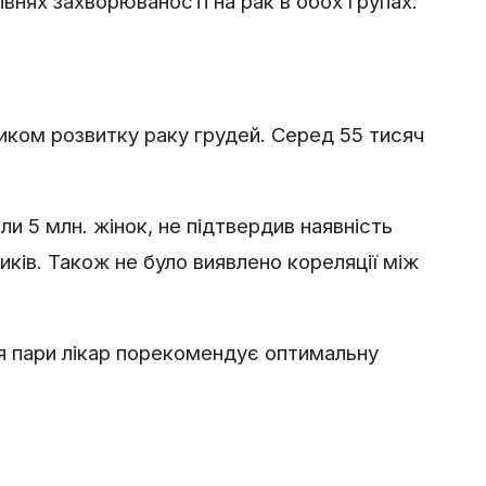
івнях захворюваності на рак в обох групах.
зиком розвитку раку грудей. Серед 55 тисяч
и 5 млн. жінок, не підтвердив наявність
ків. Також не було виявлено кореляції між
я пари лікар порекомендує оптимальну