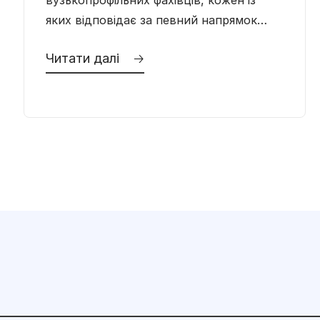
вузькопрофільних фахівців, кожен із
яких відповідає за певний напрямок
здоров’я. Проте, коли йдеться про
Читати далі 🡢
захворювання чоловічої статевої та
сечовидільної системи,