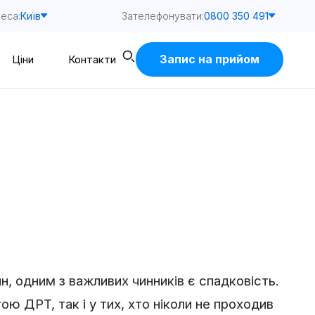
еса:
Зателефонувати:
Київ
0800 350 491
Запис на прийом
Ціни
Контакти
чин, одним з важливих чинників є спадковість.
ою ДРТ, так і у тих, хто ніколи не проходив