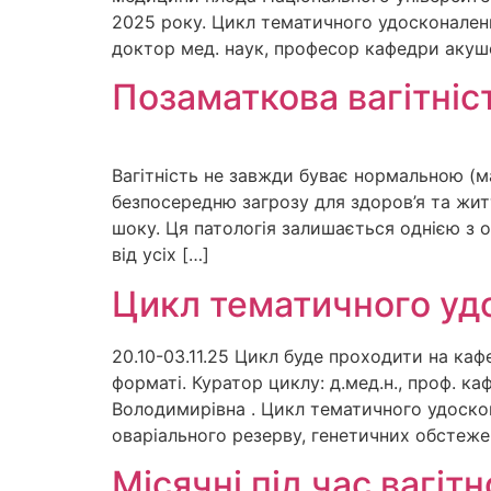
2025 року. Цикл тематичного удосконален
доктор мед. наук, професор кафедри акушер
Позаматкова вагітніс
Вагітність не завжди буває нормальною (ма
безпосередню загрозу для здоров’я та жит
шоку. Ця патологія залишається однією з о
від усіх […]
Цикл тематичного уд
20.10-03.11.25 Цикл буде проходити на каф
форматі. Куратор циклу: д.мед.н., проф. к
Володимирівна . Цикл тематичного удоскон
оваріального резерву, генетичних обстежен
Місячні під час вагіт