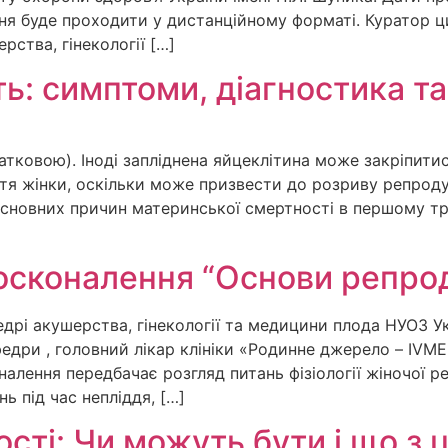
ня буде проходити у дистанційному форматі. Куратор ц
ства, гінекології […]
ть: симптоми, діагностика та
тковою). Іноді запліднена яйцеклітина може закріпитис
тя жінки, оскільки може призвести до розриву репроду
сновних причин материнської смертності в першому трим
осконалення “Основи репрод
едрі акушерства, гінекології та медицини плода НУОЗ У
афедри , головний лікар клініки «Родинне джерело – IV
алення передбачає розгляд питань фізіології жіночої р
ь під час непліддя, […]
ності: Чи можуть бути і що з