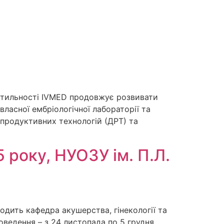
ртильності IVMED продовжує розвивати
асної ембріологічної лабораторії та
продуктивних технологій (ДРТ) та
 року, НУОЗУ ім. П.Л.
одить кафедра акушерства, гінекології та
оведення – з 24 листопада по 5 грудня