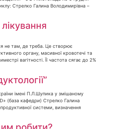
иклу: Стрелко Галина Володимирівна –
 лікування
я не там, де треба. Це створює
ктивного органу, масивної кровотечі та
естрі вагітності. Її частота сягає до 2%
уктології”
країни імені П.Л.Шупика у змішаному
MED» (база кафедри) Стрелко Галина
епродуктивної системи, визначення
 цим робити?