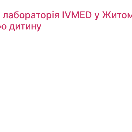
 лабораторія IVMED у Житом
ро дитину