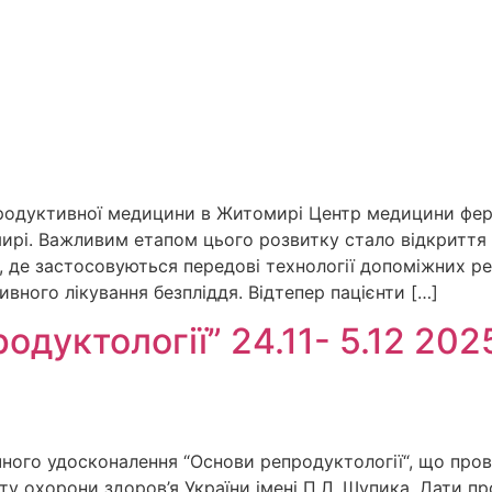
продуктивної медицини в Житомирі Центр медицини фе
і. Важливим етапом цього розвитку стало відкриття вл
 де застосовуються передові технології допоміжних ре
ивного лікування безпліддя. Відтепер пацієнти […]
дуктології” 24.11- 5.12 2025
ного удосконалення “Основи репродуктології“, що пров
у охорони здоров’я України імені П.Л. Шупика. Дати пр