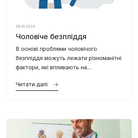
28.10.2024
Чоловіче безпліддя
В основі проблеми чоловічого
безпліддя можуть лежати різноманітні
фактори, які впливають на
репродуктивне здоров’я чоловіка.
Читати далі 🡢
Важливо розуміти причини та
симптоми безпліддя, щоб своєчасно
вжити заходів