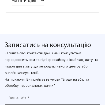
Читати далі 🡢
захворювання чоловічої статевої та
сечовидільної системи,
Записатись на консультацію
Залиште свої контактні дані, і наш консультант
передзвонить вам та підбере найзручніший час, дату, та
лікаря для візиту до репродуктивного центру або
онлайн-консультації.
Натискаючи, Ви приймаєте умови
“Згоди на збір та
обробку персональних даних”