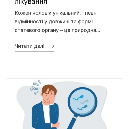
лікування
Кожен чоловік унікальний, і певні
відмінності у довжині та формі
статевого органу – це природна
норма. Буває, що пеніс трохи вигнутий,
Читати далі 🡢
і це зовсім не