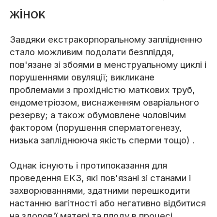
жінок
Завдяки екстракорпоральному заплідненню
стало можливим подолати безпліддя,
пов'язане зі збоями в менструальному циклі і
порушеннями овуляції; викликане
проблемами з прохідністю маткових труб,
ендометріозом, виснаженням оваріального
резерву; а також обумовлене чоловічим
фактором (порушення сперматогенезу,
низька запліднююча якість сперми тощо) .
Однак існують і протипоказання для
проведення ЕКЗ, які пов'язані зі станами і
захворюваннями, здатними перешкодити
настанню вагітності або негативно відбитися
на здоров'ї матері та плоду в процесі