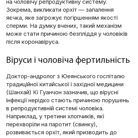
на чоловічу репродуктивну систему.
Зокрема, викликати орхіт — запалення
яєчка, яке загрожує погіршенням якості
сперми. На думку вчених, такий механізм
може стати причиною безпліддя у чоловіків
після коронавіруса.
Віруси і чоловіча фертильність
Доктор-андролог з Юеянського госпіталю
традиційної китайської і західної медицини
(Шанхай) Кі Гуанчон зазначив, що вірусні
інфекції нерідко стають причиною порушень
в репродуктивній системі чоловіка.
Наприклад, у третини хлопчиків, які
перехворіли на паротит (свинку),
розвивається орхіт, який призводить до