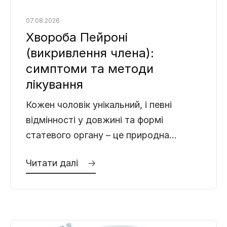
07.08.2026
Хвороба Пейроні
(викривлення члена):
симптоми та методи
лікування
Кожен чоловік унікальний, і певні
відмінності у довжині та формі
статевого органу – це природна
норма. Буває, що пеніс трохи вигнутий,
Читати далі 🡢
і це зовсім не