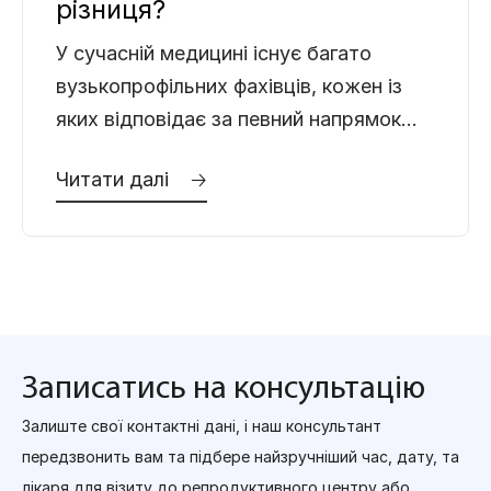
різниця?
У сучасній медицині існує багато
вузькопрофільних фахівців, кожен із
яких відповідає за певний напрямок
здоров’я. Проте, коли йдеться про
Читати далі 🡢
захворювання чоловічої статевої та
сечовидільної системи,
Записатись на консультацію
Залиште свої контактні дані, і наш консультант
передзвонить вам та підбере найзручніший час, дату, та
лікаря для візиту до репродуктивного центру або