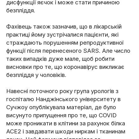
дисфункції яєчок і може стати причиною
безпліддя.
Фахівець також зазначив, що в лікарській
практиці йому зустрічалися пацієнти, які
страждають порушенням репродуктивної
функції після перенесеного SARS. Але число
таких випадків дуже мале, щоб робити
висновки про те, що коронавірус викликає
безпліддя у чоловіків.
Навесні поточного року група урологів з
госпіталю Нанджінського університету в
Сучжоу опублікувала матеріал, де було
висунуто припущення про те, що COVID
може проникати в клітини за рахунок білка
ACE2 і завдавати шкоди ниркам і тканинам