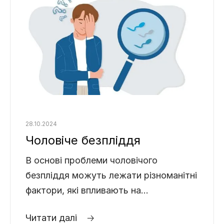
28.10.2024
Чоловіче безпліддя
В основі проблеми чоловічого
безпліддя можуть лежати різноманітні
фактори, які впливають на
репродуктивне здоров’я чоловіка.
Читати далі 🡢
Важливо розуміти причини та