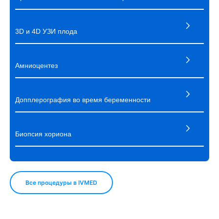
могут значительно уменьшить стресс и
болезненные ощущения во время родов.
3D и 4D УЗИ плода
Амниоцентез
Допплерография во время беременности
Биопсия хориона
Все процедуры в IVMED