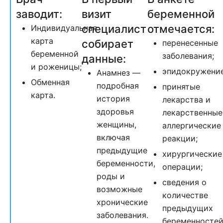
заводит:
визит
беременной
специалист
отмечается:
Индивидуальная
карта
собирает
перенесенные
беременной
заболевания;
данные:
и роженицы;
эпидокружение
Анамнез —
Обменная
подробная
принятые
карта.
история
лекарства и
здоровья
лекарственные
женщины,
аллергические
включая
реакции;
предыдущие
хирургические
беременности,
операции;
роды и
сведения о
возможные
количестве
хронические
предыдущих
заболевания.
беременностей