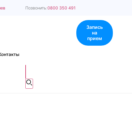
Позвонить:
иев
0800 350 491
Запись
на
прием
Контакты