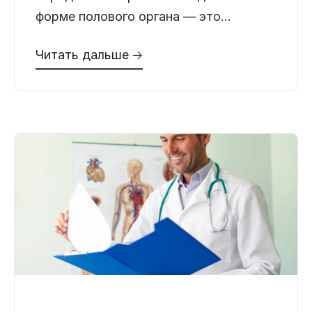
форме полового органа — это
естественная норма. Бывает, что
Читать дальше 🡢
пенис слегка искривлен, и это
совершенно не