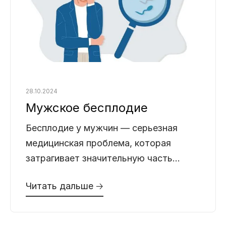
28.10.2024
Мужское бесплодие
Бесплодие у мужчин — серьезная
медицинская проблема, которая
затрагивает значительную часть
супружеских пар, мечтающих иметь
Читать дальше 🡢
детей. По статистике, мужское
бесплодие является причиной
невозможности зачатия примерно