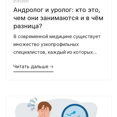
21.01.2021
Андролог и уролог: кто это,
чем они занимаются и в чём
разница?
В современной медицине существует
множество узкопрофильных
специалистов, каждый из которых
отвечает за определенную область
Читать дальше 🡢
здоровья. Однако когда речь заходит
о заболеваниях мужской половой и
мочевыделительной