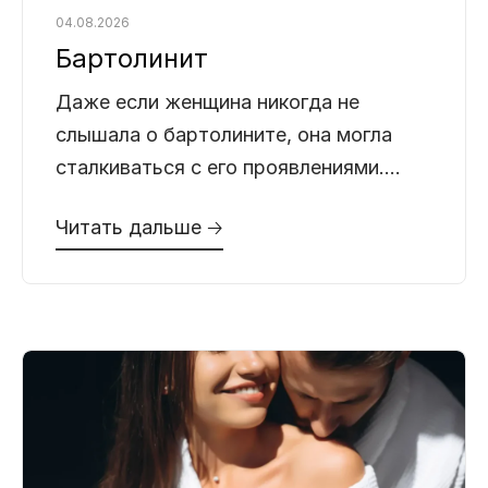
04.08.2026
Бартолинит
Даже если женщина никогда не
слышала о бартолините, она могла
сталкиваться с его проявлениями.
Дискомфорт в области наружных
Читать дальше 🡢
половых органов, боль при ходьбе,
отек или