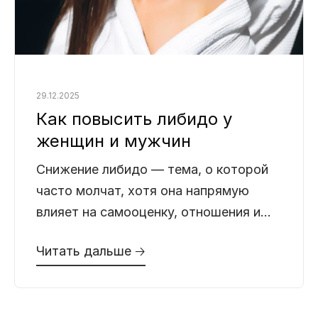
29.12.2025
Как повысить либидо у
женщин и мужчин
Снижение либидо — тема, о которой
часто молчат, хотя она напрямую
влияет на самооценку, отношения и
качество сексуальной жизни.
Читать дальше 🡢
Усталость, стресс, гормональные
изменения или проблемы