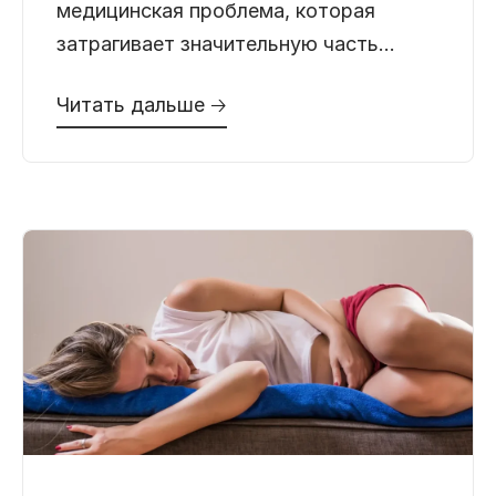
медицинская проблема, которая
затрагивает значительную часть
супружеских пар, мечтающих иметь
Читать дальше 🡢
детей. По статистике, мужское
бесплодие является причиной
невозможности зачатия примерно