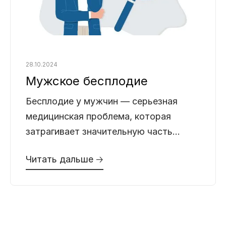
28.10.2024
Мужское бесплодие
Бесплодие у мужчин — серьезная
медицинская проблема, которая
затрагивает значительную часть
супружеских пар, мечтающих иметь
Читать дальше 🡢
детей. По статистике, мужское
бесплодие является причиной
невозможности зачатия примерно