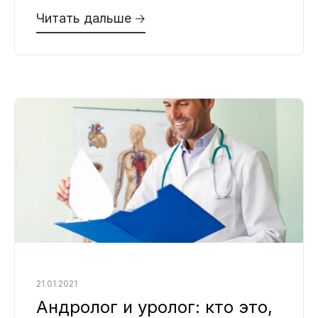
естественная норма. Бывает, что
Читать дальше 🡢
пенис слегка искривлен, и это
совершенно не
21.01.2021
Андролог и уролог: кто это,