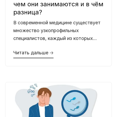
чем они занимаются и в чём
разница?
В современной медицине существует
множество узкопрофильных
специалистов, каждый из которых
отвечает за определенную область
Читать дальше 🡢
здоровья. Однако когда речь заходит
о заболеваниях мужской половой и
мочевыделительной