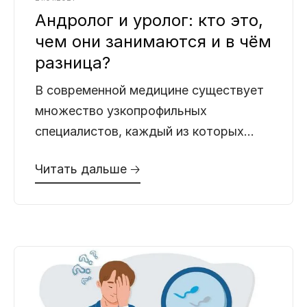
Андролог и уролог: кто это,
чем они занимаются и в чём
разница?
В современной медицине существует
множество узкопрофильных
специалистов, каждый из которых
отвечает за определенную область
Читать дальше 🡢
здоровья. Однако когда речь заходит
о заболеваниях мужской половой и
мочевыделительной