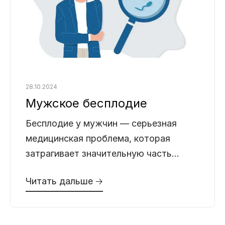
28.10.2024
Мужское бесплодие
Бесплодие у мужчин — серьезная
медицинская проблема, которая
затрагивает значительную часть
супружеских пар, мечтающих иметь
Читать дальше 🡢
детей. По статистике, мужское
бесплодие является причиной
невозможности зачатия примерно