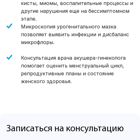
Кольпоскопия — это всесторонний взгляд
кисты, миомы, воспалительные процессы и
на здоровье шейки матки, который
другие нарушения еще на бессимптомном
позволяет увидеть больше и позаботиться о
себе вовремя.
этапе.
Микроскопия урогенитального мазка
Раннее выявление предраковых
позволяет выявить инфекции и дисбаланс
состояний
микрофлоры.
Возможность подтвердить или уточнить
результаты Пап-теста
Консультация врача акушера-гинеколога
Точный контроль здоровья шейки матки
помогает оценить менструальный цикл,
репродуктивные планы и состояние
женского здоровья.
Записаться на консультацию