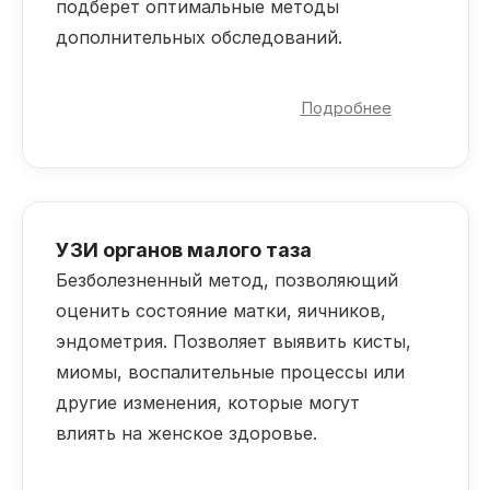
подберет оптимальные методы
дополнительных обследований.
Какую информацию Вы получите:
Подробнее
Клиническую оценку текущего
состояния женского здоровья
Рекомендации по профилактике:
например, вакцинация от ВПЧ — вируса
папилломы человека, советы по
УЗИ органов малого таза
интимному здоровью, контрацепции.
Безболезненный метод, позволяющий
Разъяснение результатов предыдущих
анализов, при наличии.
оценить состояние матки, яичников,
При обнаружении подозрительных
эндометрия. Позволяет выявить кисты,
симптомов — план дальнейшего
миомы, воспалительные процессы или
обследования.
другие изменения, которые могут
В чем ценность консультации для Вас:
влиять на женское здоровье.
Врач учитывает именно Ваше
Матка