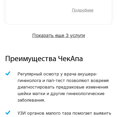
вовремя предупредить проблемы и
Состояние шейки матки
сохранить репродуктивный потенциал.
Подробнее
Имеются ли признаки эрозии, воспаления,
дисплазии (предраковых изменений).
Раннее выявление заболеваний на
бессимптомной стадии
Оценка сосудистого рисунка и
Безопасность и безболезненность, без
слизистой оболочки
Показать еще 3 услуги
лучевой нагрузки
Помогает выявить участки, подозрительные
Результат сразу во время обследования
на патологические процессы.
Преимущества ЧекАпа
Выявление ВПЧ-ассоциированных
изменений
Участков, которые могут быть вызваны
Регулярный осмотр у врача акушера-
вирусом папилломы человека.
гинеколога и пап-тест позволяют вовремя
диагностировать предраковые изменения
Точность диагностики
шейки матки и другие гинекологические
Возможность определить место для
прицельной биопсии, в случае
заболевания.
необходимости.
УЗИ органов малого таза помогает выявить